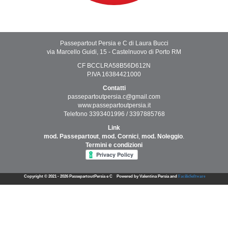
Passepartout Persia e C di Laura Bucci
via Marcello Guidi, 15 - Castelnuovo di Porto RM
CF BCCLRA58B56D612N
P.IVA 16384421000
Contatti
passepartoutpersia.c@gmail.com
www.passepartoutpersia.it
Telefono 3393401996 / 3397885768
Link
mod. Passepartout
,
mod. Cornici
,
mod. Noleggio
.
Termini e condizioni
Copyright © 2021 - 2026 PassepartoutPersia e C
Powered by Valentina Persia and
FacilisSoftware