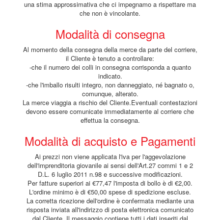
una stima approssimativa che ci impegnamo a rispettare ma
che non è vincolante.
Modalità di consegna
Al momento della consegna della merce da parte del corriere,
il Cliente è tenuto a controllare:
-che il numero dei colli in consegna corrisponda a quanto
indicato.
-che l'imballo risulti integro, non danneggiato, né bagnato o,
comunque, alterato.
La merce viaggia a rischio del Cliente.Eventuali contestazioni
devono essere comunicate immediatamente al corriere che
effettua la consegna.
Modalità di acquisto e Pagamenti
Ai prezzi non viene applicata l'iva per l'aggevolazione
dell'imprenditoria giovanile ai sensi dell'Art.27 commi 1 e 2
D.L. 6 luglio 2011 n.98 e successive modificazioni.
Per fatture superiori ai €77,47 l'imposta di bollo è di €2,00.
L'ordine minimo è di €50,00 spese di spedizione escluse.
La corretta ricezione dell'ordine è confermata mediante una
risposta inviata all'indirizzo di posta elettronica comunicato
dal Cliente. Il messaggio contiene tutti i dati inseriti dal